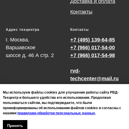
Доставка и оплата
Контакты
Адрес техцентра
Контакты
г. Москва,
+7 (495) 139-64-85
Варшавское
+7 (966) 017-54-00
шоссе д. 46 А cтр. 2
+7 (966) 017-54-98
rvd-
techcenter@mail.ru
Мы используем файлы cookies для улучшения работы сайта РВД-
Техцентр и большего удобства его использования. Продолжая
пользоваться сайтом, вы подтверждаете, что были
проинформированы об использовании файлов cookies и согласны с
Разработка и
нашими
правилами обработки персональных данных
.
Политика
продвижение сайта
конфиденциальности
Принять