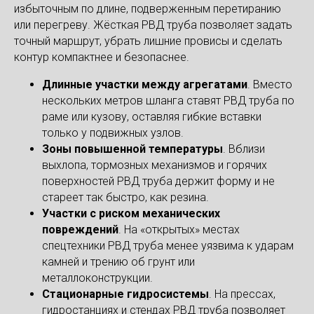
избыточным по длине, подверженным перетиранию
или перегреву. Жёсткая РВД труба позволяет задать
точный маршрут, убрать лишние провисы и сделать
контур компактнее и безопаснее.
Длинные участки между агрегатами
. Вместо
нескольких метров шланга ставят РВД труба по
раме или кузову, оставляя гибкие вставки
только у подвижных узлов.
Зоны повышенной температуры
. Вблизи
выхлопа, тормозных механизмов и горячих
поверхностей РВД труба держит форму и не
стареет так быстро, как резина.
Участки с риском механических
повреждений
. На «открытых» местах
спецтехники РВД труба менее уязвима к ударам
камней и трению об грунт или
металлоконструкции.
Стационарные гидросистемы
. На прессах,
гидростанциях и стендах РВД труба позволяет