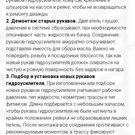
рукавов гидроусилителя, хомутов, креплений и
штуцеров на насосе и рейке, чтобы не возвращаться
к ремонту дважды.
2. Демонтаж старых рукавов.
Двигатель глушат,
давление в системе сбрасывают, при необходимости
откачивают часть жидкости из бачка. Соединения
рукавов гидроусилителя аккуратно откручивают,
подставляя ёмкость для сбора масла. Важно не
повредить резьбу и посадочные плоскости, так как
новый рукав гидроусилителя должен опираться на
чистую и ровную поверхность без задиров и нагара.
3. Подбор и установка новых рукавов
гидроусилителя.
При изготовлении или подборе
новых рукавов гидроусилителя учитывают рабочее
давление, тип жидкости, геометрию трассы и тип
фитингов. Длина подбирается с небольшим запасом,
чтобы рукава гидроусилителя не были натянуты в
крайних положениях рейки и не образовывали лишних
петель. После монтажа все соединения протягивают с
рекомендуемым моментом, а трассу фиксируют