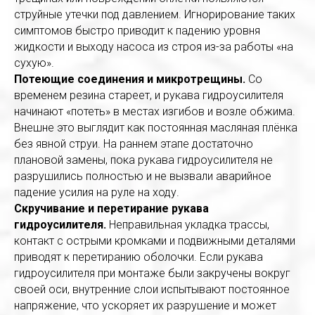
струйные утечки под давлением. Игнорирование таких
симптомов быстро приводит к падению уровня
жидкости и выходу насоса из строя из-за работы «на
сухую».
Потеющие соединения и микротрещины.
Со
временем резина стареет, и рукава гидроусилителя
начинают «потеть» в местах изгибов и возле обжима.
Внешне это выглядит как постоянная масляная плёнка
без явной струи. На раннем этапе достаточно
плановой замены, пока рукава гидроусилителя не
разрушились полностью и не вызвали аварийное
падение усилия на руле на ходу.
Скручивание и перетирание рукава
гидроусилителя.
Неправильная укладка трассы,
контакт с острыми кромками и подвижными деталями
приводят к перетиранию оболочки. Если рукава
гидроусилителя при монтаже были закручены вокруг
своей оси, внутренние слои испытывают постоянное
напряжение, что ускоряет их разрушение и может