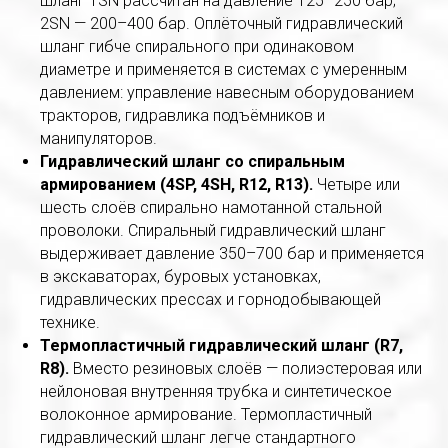
шланг 1SN рассчитан на давление 125–250 бар;
2SN — 200–400 бар. Оплёточный гидравлический
шланг гибче спирального при одинаковом
диаметре и применяется в системах с умеренным
давлением: управление навесным оборудованием
тракторов, гидравлика подъёмников и
манипуляторов.
Гидравлический шланг со спиральным
армированием (4SP, 4SH, R12, R13).
Четыре или
шесть слоёв спирально намотанной стальной
проволоки. Спиральный гидравлический шланг
выдерживает давление 350–700 бар и применяется
в экскаваторах, буровых установках,
гидравлических прессах и горнодобывающей
технике.
Термопластичный гидравлический шланг (R7,
R8).
Вместо резиновых слоёв — полиэстеровая или
нейлоновая внутренняя трубка и синтетическое
волоконное армирование. Термопластичный
гидравлический шланг легче стандартного