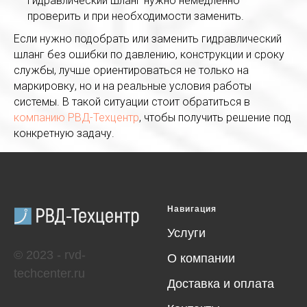
гидравлический шланг нужно немедленно
проверить и при необходимости заменить.
Если нужно подобрать или заменить гидравлический
шланг без ошибки по давлению, конструкции и сроку
службы, лучше ориентироваться не только на
маркировку, но и на реальные условия работы
системы. В такой ситуации стоит обратиться в
компанию РВД-Техцентр
, чтобы получить решение под
конкретную задачу.
Навигация
Услуги
© 2023 - rvd-
О компании
techcenter.ru
Доставка и оплата