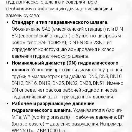
гидравлического шланга и содержит всю
необходимую информацию для идентификации и
замены рукава:
Стандарт и тип гидравлического шланга.
Обозначение SAE (американский стандарт) или DIN
EN (европейский стандарт) с буквенно-цифровым
кодом типа: SAE 100R2AT, DIN EN 853 2SN. Тип
определяет конструкцию армирования и класс
давления гидравлического шланга.
Номинальный диаметр (DN) гидравлического
шланга.
Условный проходной диаметр внутренней
трубки в миллиметрах или дюймах: DN6, DN8, DN10,
DN12, DN16, DN19, DN25, DN32, DN38, DN51. Именно
DN определяет расход рабочей жидкости через
гидравлический шланг при заданном давлении.
Рабочее и разрушающее давление
гидравлического шланга.
Указывается в бар или
МПа: WP (working pressure) — рабочее давление; BP
(burst pressure) — давление разрушения. Например:
WP 250 bar / BP 1000 bar.