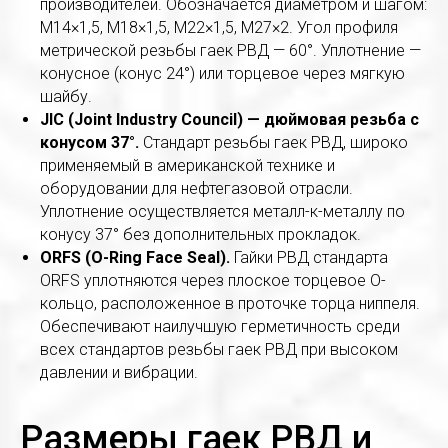
производителей. Обозначается диаметром и шагом:
M14×1,5, M18×1,5, M22×1,5, M27×2. Угол профиля
метрической резьбы гаек РВД — 60°. Уплотнение —
конусное (конус 24°) или торцевое через мягкую
шайбу.
JIC (Joint Industry Council) — дюймовая резьба с
конусом 37°.
Стандарт резьбы гаек РВД, широко
применяемый в американской технике и
оборудовании для нефтегазовой отрасли.
Уплотнение осуществляется металл-к-металлу по
конусу 37° без дополнительных прокладок.
ORFS (O-Ring Face Seal).
Гайки РВД стандарта
ORFS уплотняются через плоское торцевое O-
кольцо, расположенное в проточке торца ниппеля.
Обеспечивают наилучшую герметичность среди
всех стандартов резьбы гаек РВД при высоком
давлении и вибрации.
Размеры гаек РВД и