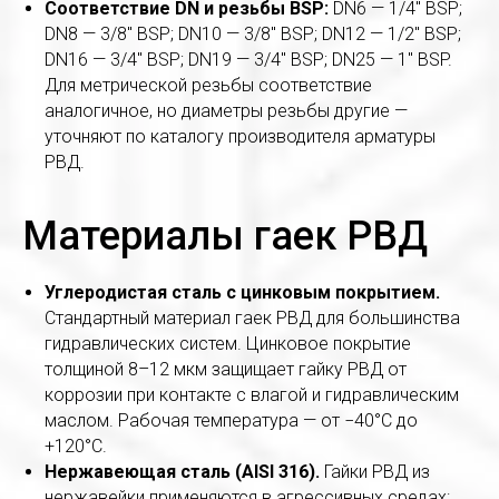
Соответствие DN и резьбы BSP:
DN6 — 1/4" BSP;
DN8 — 3/8" BSP; DN10 — 3/8" BSP; DN12 — 1/2" BSP;
DN16 — 3/4" BSP; DN19 — 3/4" BSP; DN25 — 1" BSP.
Для метрической резьбы соответствие
аналогичное, но диаметры резьбы другие —
уточняют по каталогу производителя арматуры
РВД.
Материалы гаек РВД
Углеродистая сталь с цинковым покрытием.
Стандартный материал гаек РВД для большинства
гидравлических систем. Цинковое покрытие
толщиной 8–12 мкм защищает гайку РВД от
коррозии при контакте с влагой и гидравлическим
маслом. Рабочая температура — от −40°C до
+120°C.
Нержавеющая сталь (AISI 316).
Гайки РВД из
нержавейки применяются в агрессивных средах: