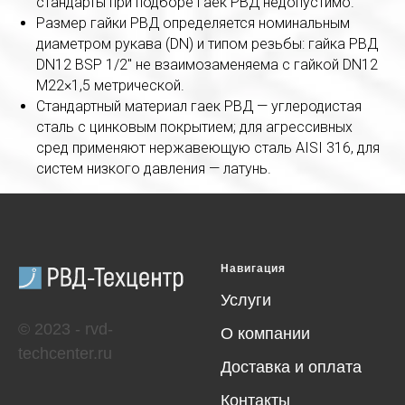
стандарты при подборе гаек РВД недопустимо.
Размер гайки РВД определяется номинальным
диаметром рукава (DN) и типом резьбы: гайка РВД
DN12 BSP 1/2" не взаимозаменяема с гайкой DN12
M22×1,5 метрической.
Стандартный материал гаек РВД — углеродистая
сталь с цинковым покрытием; для агрессивных
сред применяют нержавеющую сталь AISI 316, для
систем низкого давления — латунь.
Навигация
Услуги
© 2023 - rvd-
О компании
techcenter.ru
Доставка и оплата
Контакты