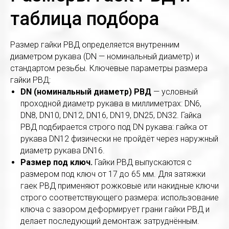
таблица подбора
Размер гайки РВД определяется внутренним
диаметром рукава (DN — номинальный диаметр) и
стандартом резьбы. Ключевые параметры размера
гайки РВД:
DN (номинальный диаметр) РВД
— условный
проходной диаметр рукава в миллиметрах: DN6,
DN8, DN10, DN12, DN16, DN19, DN25, DN32. Гайка
РВД подбирается строго под DN рукава: гайка от
рукава DN12 физически не пройдёт через наружный
диаметр рукава DN16.
Размер под ключ.
Гайки РВД выпускаются с
размером под ключ от 17 до 65 мм. Для затяжки
гаек РВД применяют рожковые или накидные ключи
строго соответствующего размера: использование
ключа с зазором деформирует грани гайки РВД и
делает последующий демонтаж затруднённым.