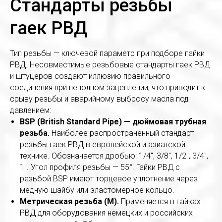
Стандарты резьбы
гаек РВД
Тип резьбы — ключевой параметр при подборе гайки
РВД. Несовместимые резьбовые стандарты гаек РВД
и штуцеров создают иллюзию правильного
соединения при неполном зацеплении, что приводит к
срыву резьбы и аварийному выбросу масла под
давлением:
BSP (British Standard Pipe) — дюймовая трубная
резьба.
Наиболее распространённый стандарт
резьбы гаек РВД в европейской и азиатской
технике. Обозначается дробью: 1/4", 3/8", 1/2", 3/4",
1". Угол профиля резьбы — 55°. Гайки РВД с
резьбой BSP имеют торцевое уплотнение через
медную шайбу или эластомерное кольцо.
Метрическая резьба (M).
Применяется в гайках
РВД для оборудования немецких и российских