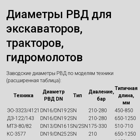
Диаметры РВД для
экскаваторов,
тракторов,
гидромолотов
Заводские диаметры РВД по моделям техники
(расширенная таблица):
Типичная
Диаметр
Давление,
Техника
Тип
длина,
РВД DN
бар
мм
ЭО-3323/4121
DN16/DN19
2SN
210-280
450-850
ДЗ-122/143
DN16/DN19
2SN
210-280
650-1250
МТЗ-80/82
DN13/DN16
1SN/2SN
175-330
510-710
КС-3577
DN19/DN25
2SN
210
650-1250