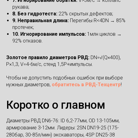
7. Игнорирование обратки:
V>3м/с → коллапс
рукава;
8. Без гидротеста:
22% скрытых дефектов;
9. Неправильная длина:
Перегибы R<4DN → 85%
протечек;
10. Игнорирование импульсов:
1млн циклов →
92% отказов.
Золотое правило диаметров РВД:
DN=√(Q×400),
P×1,3, V=4-6м/с, стенд 1,5P+импульсы.
Чтобы не допустить подобных ошибок при выборе
нужных диаметров,
обратитесь в РВД-Техцентр
!
Коротко о главном
Диаметры РВД DN6-76: ID 6,2-77мм, OD 13-105мм,
армирование 3-12мм. Лидеры: 2SN DN19-25 (175-
280бар, 30-85л/мин) экскаваторы, 4SP DN25-38