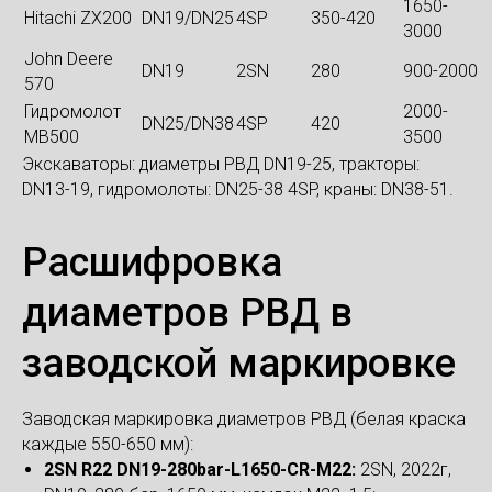
1650-
Hitachi ZX200
DN19/DN25
4SP
350-420
3000
John Deere
DN19
2SN
280
900-2000
570
Гидромолот
2000-
DN25/DN38
4SP
420
MB500
3500
Экскаваторы: диаметры РВД DN19-25, тракторы:
DN13-19, гидромолоты: DN25-38 4SP, краны: DN38-51.
Расшифровка
диаметров РВД в
заводской маркировке
Заводская маркировка диаметров РВД (белая краска
каждые 550-650 мм):
2SN R22 DN19-280bar-L1650-CR-M22:
2SN, 2022г,