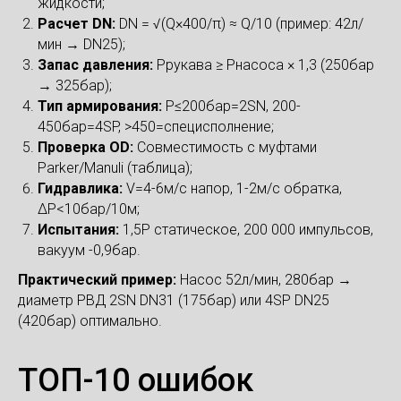
жидкости;
Расчет DN:
DN = √(Q×400/π) ≈ Q/10 (пример: 42л/
мин → DN25);
Запас давления:
Pрукава ≥ Pнасоса × 1,3 (250бар
→ 325бар);
Тип армирования:
P≤200бар=2SN, 200-
450бар=4SP, >450=специсполнение;
Проверка OD:
Совместимость с муфтами
Parker/Manuli (таблица);
Гидравлика:
V=4-6м/с напор, 1-2м/с обратка,
ΔP<10бар/10м;
Испытания:
1,5P статическое, 200 000 импульсов,
вакуум -0,9бар.
Практический пример:
Насос 52л/мин, 280бар →
диаметр РВД 2SN DN31 (175бар) или 4SP DN25
(420бар) оптимально.
ТОП-10 ошибок