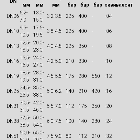
DN
мм
мм
мм
бар
бар
бар
эквивалент
6,2-
13,0-
DN06
3,2-3,8
225
400
-
-04
7,0
15,0
9,5-
17,5-
DN10
3,8-4,5
225
400
-
-06
10,5
19,5
12,5-
20,0-
DN13
4,0-4,8
225
350
-
-08
13,5
23,0
15,5-
24,0-
DN16
4,2-5,0
210
330
-
-10
16,5
27,0
18,5-
28,0-
DN19
4,5-5,5
175
280
560
-12
19,5
31,0
24,5-
35,0-
DN25
5,0-6,2
140
210
420
-16
25,5
38,0
30,5-
42,0-
DN31
5,5-7,0
112
175
350
-20
31,5
46,0
37,5-
50,0-
DN38
6,0-7,5
100
140
280
-24
38,5
54,0
50,0-
65,0-
DN51
7,5-9,0
80
112
210
-32
51,0
70,0