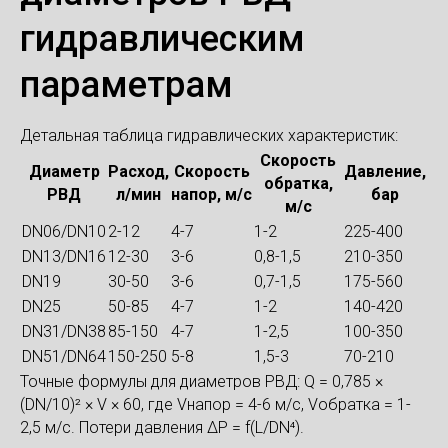
гидравлическим
параметрам
Детальная таблица гидравлических характеристик:
Скорость
Диаметр
Расход,
Скорость
Давление,
обратка,
РВД
л/мин
напор, м/с
бар
м/с
DN06/DN10
2-12
4-7
1-2
225-400
DN13/DN16
12-30
3-6
0,8-1,5
210-350
DN19
30-50
3-6
0,7-1,5
175-560
DN25
50-85
4-7
1-2
140-420
DN31/DN38
85-150
4-7
1-2,5
100-350
DN51/DN64
150-250
5-8
1,5-3
70-210
Точные формулы для диаметров РВД: Q = 0,785 ×
(DN/10)² × V × 60, где Vнапор = 4-6 м/с, Vобратка = 1-
2,5 м/с. Потери давления ΔP = f(L/DN⁴).