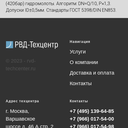
(420бар) гидромолоты. Алгоритм: DN≈Q/10, P×1,3.
Допуски ID±0,5мм. Стандарты ГОСТ 5398/DIN EN853.
Навигация
Услуги
© 2023 - rvd-
О компании
techcenter.ru
Доставка и оплата
Контакты
Адрес техцентра
Контакты
г. Москва,
+7 (495) 139-64-85
Варшавское
+7 (966) 017-54-00
шоссе д. 46 А cтр. 2
+7 (966) 017-54-98