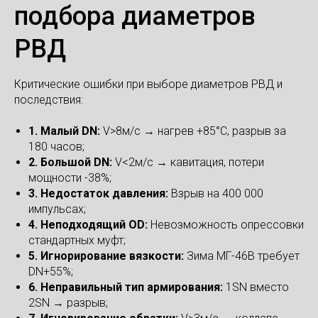
подбора диаметров
РВД
Критические ошибки при выборе диаметров РВД и
последствия:
1. Малый DN:
V>8м/с → нагрев +85°C, разрыв за
180 часов;
2. Большой DN:
V<2м/с → кавитация, потери
мощности -38%;
3. Недостаток давления:
Взрыв на 400 000
импульсах;
4. Неподходящий OD:
Невозможность опрессовки
стандартных муфт;
5. Игнорирование вязкости:
Зима МГ-46В требует
DN+55%;
6. Неправильный тип армирования:
1SN вместо
2SN → разрыв;