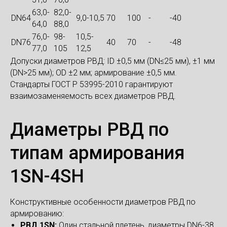
63,0-
82,0-
DN64
9,0-10,5
70
100
-
-40
64,0
88,0
76,0-
98-
10,5-
DN76
40
70
-
-48
77,0
105
12,5
Допуски диаметров РВД: ID ±0,5 мм (DN≤25 мм), ±1 мм
(DN>25 мм); OD ±2 мм; армирование ±0,5 мм.
Стандарты ГОСТ Р 53995-2010 гарантируют
взаимозаменяемость всех диаметров РВД.
Диаметры РВД по
типам армирования
1SN-4SH
Конструктивные особенности диаметров РВД по
армированию:
РВД 1SN:
Один стальной плетень, диаметры DN6-38